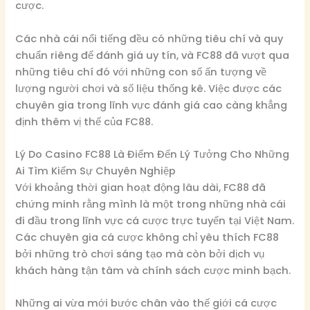
cược.
Các nhà cái nổi tiếng đều có những tiêu chí và quy
chuẩn riêng để đánh giá uy tín, và FC88 đã vượt qua
những tiêu chí đó với những con số ấn tượng về
lượng người chơi và số liệu thống kê. Việc được các
chuyên gia trong lĩnh vực đánh giá cao càng khẳng
định thêm vị thế của FC88.
Lý Do Casino FC88 Là Điểm Đến Lý Tưởng Cho Những
Ai Tìm Kiếm Sự Chuyên Nghiệp
Với khoảng thời gian hoạt động lâu dài, FC88 đã
chứng minh rằng mình là một trong những nhà cái
đi đầu trong lĩnh vực cá cược trực tuyến tại Việt Nam.
Các chuyên gia cá cược không chỉ yêu thích FC88
bởi những trò chơi sáng tạo mà còn bởi dịch vụ
khách hàng tận tâm và chính sách cược minh bạch.
Những ai vừa mới bước chân vào thế giới cá cược