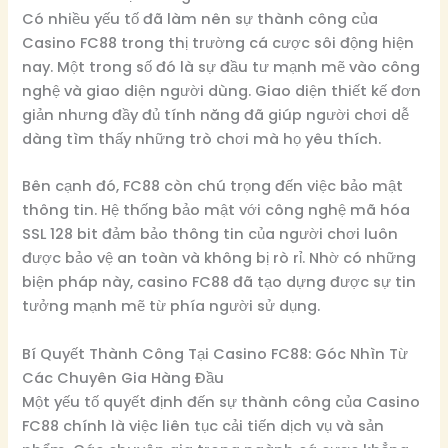
Có nhiều yếu tố đã làm nên sự thành công của
Casino FC88 trong thị trường cá cược sôi động hiện
nay. Một trong số đó là sự đầu tư mạnh mẽ vào công
nghệ và giao diện người dùng. Giao diện thiết kế đơn
giản nhưng đầy đủ tính năng đã giúp người chơi dễ
dàng tìm thấy những trò chơi mà họ yêu thích.
Bên cạnh đó, FC88 còn chú trọng đến việc bảo mật
thông tin. Hệ thống bảo mật với công nghệ mã hóa
SSL 128 bit đảm bảo thông tin của người chơi luôn
được bảo vệ an toàn và không bị rò rỉ. Nhờ có những
biện pháp này, casino FC88 đã tạo dựng được sự tin
tưởng mạnh mẽ từ phía người sử dụng.
Bí Quyết Thành Công Tại Casino FC88: Góc Nhìn Từ
Các Chuyên Gia Hàng Đầu
Một yếu tố quyết định đến sự thành công của Casino
FC88 chính là việc liên tục cải tiến dịch vụ và sản